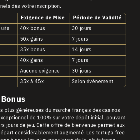
els dès votre inscription.
Exigence de Mise
Période de Validité
uits
40x bonus
30 jours
50x gains
7 jours
35x bonus
14 jours
40x gains
7 jours
Aucune exigence
30 jours
35x à 45x
Selon événement
 Bonus
es plus généreuses du marché français des casinos
exceptionnel de 100% sur votre dépôt initial, pouvant
rs jours de jeu. Cette offre de bienvenue permet aux
 départ considérablement augmenté. Les tortuga free