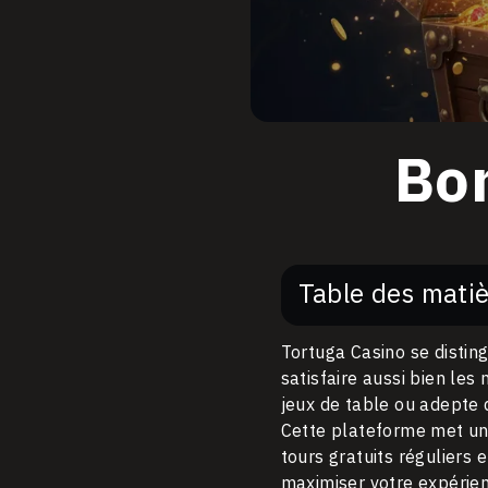
Bon
Table des matiè
Tortuga Casino se distin
satisfaire aussi bien le
jeux de table ou adepte 
Cette plateforme met un
tours gratuits réguliers
maximiser votre expérie