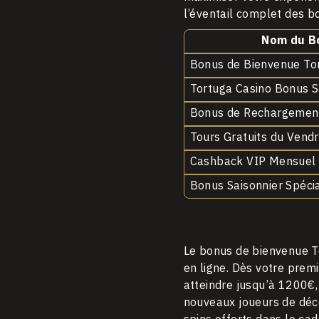
l’éventail complet des b
Nom du B
Bonus de Bienvenue To
Tortuga Casino Bonus 
Bonus de Rechargemen
Tours Gratuits du Vendr
Cashback VIP Mensuel
Bonus Saisonnier Spéci
Le bonus de bienvenue To
en ligne. Dès votre premi
atteindre jusqu’à 1200€,
nouveaux joueurs de déco