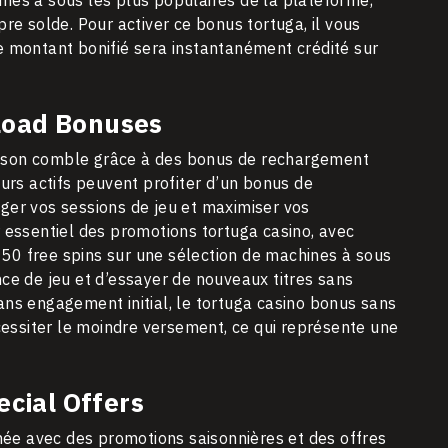
ines à sous les plus populaires de la plateforme,
pre solde. Pour activer ce bonus tortuga, il vous
le montant bonifié sera instantanément crédité sur
eload Bonuses
 à son comble grâce à des bonus de rechargement
eurs actifs peuvent profiter d’un bonus de
er vos sessions de jeu et maximiser vos
r essentiel des promotions tortuga casino, avec
 50 free spins sur une sélection de machines à sous
e de jeu et d’essayer de nouveaux titres sans
ans engagement initial, le tortuga casino bonus sans
essiter le moindre versement, ce qui représente une
ecial Offers
née avec des promotions saisonnières et des offres