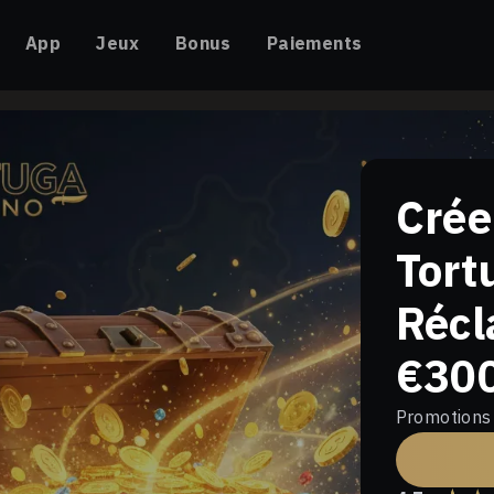
App
Jeux
Bonus
Paiements
Crée
Tort
Récl
€300
Promotions 