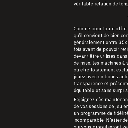
véritable relation de lon
Comme pour toute offre p
qu’il convient de bien co
généralement entre 35x e
fois avant de pouvoir ret
devant être utilisés dans
de mise, les machines à 
ou être totalement exclu
jouez avec un bonus acti
transparence et présente
équitable et sans surpris
Rejoignez dès maintenant
de vos sessions de jeu e
un programme de fidélité
incomparable. N’attende
qui vous propulseront ve